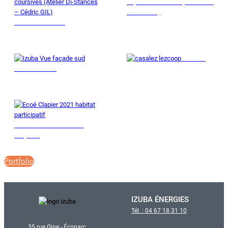
Lepic&Coll&Calm (résidence
Terra Dora)
CADA de Béziers
Casalez
Bureaux Izuba
Maison Ecoé Castelet⁤ à
Clapiers
Portfolio
IZUBA ÉNERGIES
Tél. : 04 67 18 31 10
35 rue Gine - Écoparc