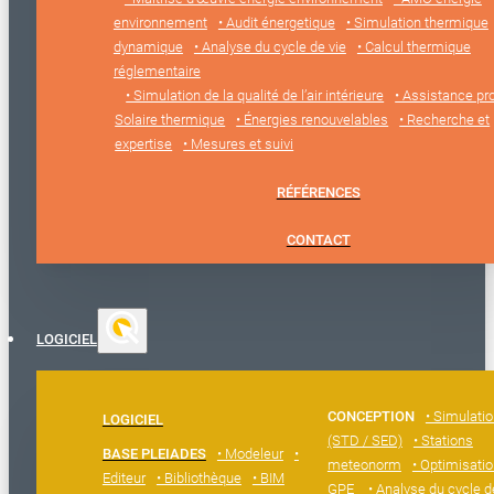
environnement
• Audit énergetique
• Simulation thermique
dynamique
• Analyse du cycle de vie
• Calcul thermique
réglementaire
• Simulation de la qualité de l’air intérieure
• Assistance pro
Solaire thermique
• Énergies renouvelables
• Recherche et
expertise
• Mesures et suivi
RÉFÉRENCES
CONTACT
LOGICIEL
CONCEPTION
• Simulati
LOGICIEL
(STD / SED)
• Stations
BASE PLEIADES
• Modeleur
•
meteonorm
• Optimisatio
Editeur
• Bibliothèque
• BIM
GPE
• Analyse du cycle d