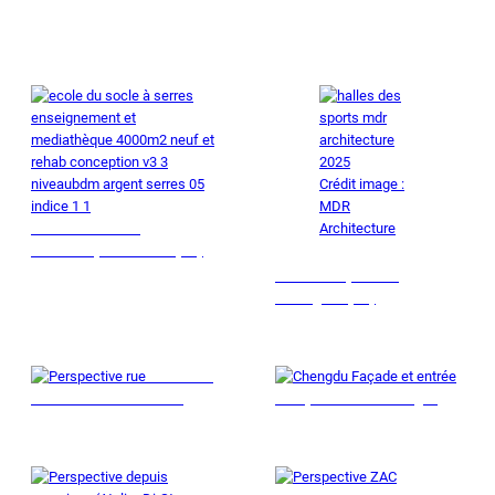
ENVIRONNEMENT
Crédit image :
MDR
École du Socle et
Architecture
médiathèque à Serres (05)
Halle des sports de
Frontignan (34)
Résidence
ACM Ode à la Jeunesse
Groupe scolaire Chengdu