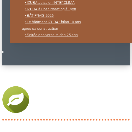
• IZUBA au salon INTERCLIMA
• IZUBA à EnerJmeeting à Lyon
• BÂTIFRAIS 2026
• Le bâtiment IZUBA : bilan 10 ans
après sa construction
• Soirée anniversaire des 25 ans