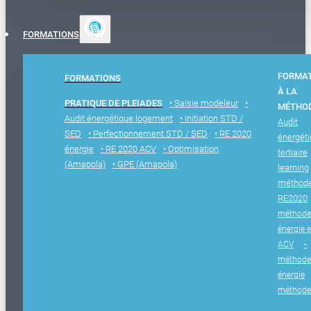
FORMATIONS
FORMA
FORMATIONS
À LA
PRATIQUE DE PLEIADES
• Saisie modeleur
•
MÉTHO
Audit énergétique logement
• Initiation STD /
Audit
SED
• Perfectionnement STD / SED
• RE 2020
énergét
énergie
• RE 2020 ACV
• Optimisation
tertiaire
(Amapola)
• GPE (Amapola)
learning
méthod
RE2020
méthode
énergie e
ACV
•
méthode
énergie
méthode