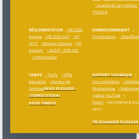
• Qualité de l'air intérieur
TRNSYS
RÉGLEMENTATION
• RE 2020
DIMENSIONNEMENT
•
énergie
• RE 2020 ACV
• RT
Climatisation
• Chauffag
2012
• Énergie-Carbone
• RT
existant
• AUDIT - DPE 3CL
• Optimisation
TARIFS
• Tarifs
• Offre
SUPPORT TECHNIQUE
•
éducation
• Serveur de
Documentation
• Mallette
licences
DEVIS PLEIADES -
Pédagogique
• Webinaire
LICENCE D'ESSAI
Vidéos YouTube
•
Forum
•Assistance à proj
DEVIS TRNSYS
venir)
TÉLÉCHARGER PLEIADES