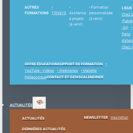
AUTRES
•
•
• Formation
LIEUX
FORMATIONS
TRNSYS
Assitance
personnalisée
Chez I
à projets
(à venir)
(Fabr
(à venir)
-34)
•
Paris
distan
Chez 
OFFRE ÉDUCATION
SUPPORT DE FORMATION
•
YouTube - Vidéos
• Webinaires
• Mallette
Pédagogique
CONTACT ET DEVIS
CALENDRIER
ACTUALITÉS
NEWSLETTER
Inscription
ACTUALITÉS
DERNIÈRES ACTUALITÉS