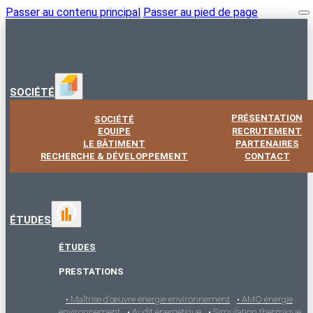
Passer au contenu principal
Passer au pied de page
SOCIÉTÉ
PRÉSENTATION
SOCIÉTÉ
EQUIPE
RECRUTEMENT
LE BÂTIMENT
PARTENAIRES
RECHERCHE & DÉVELOPPEMENT
CONTACT
ÉTUDES
ÉTUDES
PRESTATIONS
• Maîtrise d’œuvre énergie environnement
• AMO énergie
environnement
• Audit énergetique
• Simulation thermique