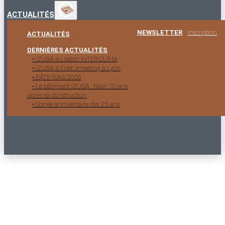
ACTUALITÉS
NEWSLETTER
Inscription
ACTUALITÉS
DERNIÈRES ACTUALITÉS
• IZUBA au salon INTERCLIMA
• IZUBA à EnerJmeeting à Lyon
• BÂTIFRAIS 2026
• Le bâtiment IZUBA : bilan 10 ans
après sa construction
• Soirée anniversaire des 25 ans