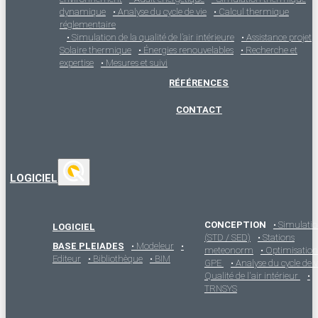
dynamique
• Analyse du cycle de vie
• Calcul thermique
réglementaire
• Simulation de la qualité de l’air intérieure
• Assistance projet
Solaire thermique
• Énergies renouvelables
• Recherche et
expertise
• Mesures et suivi
RÉFÉRENCES
CONTACT
LOGICIEL
CONCEPTION
• Simulati
LOGICIEL
(STD / SED)
• Stations
BASE PLEIADES
• Modeleur
•
meteonorm
• Optimisation
Editeur
• Bibliothèque
• BIM
GPE
• Analyse du cycle de 
Qualité de l'air intérieur
•
TRNSYS