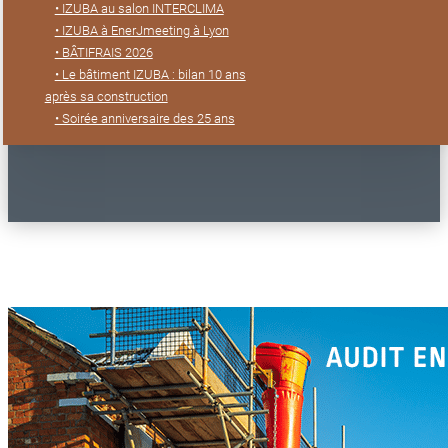
• IZUBA au salon INTERCLIMA
• IZUBA à EnerJmeeting à Lyon
• BÂTIFRAIS 2026
• Le bâtiment IZUBA : bilan 10 ans
après sa construction
• Soirée anniversaire des 25 ans