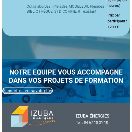
heures)
Outils abordés : Pleiades MODELEUR, Pleiades
BIBLIOTHÈQUE, STD COMFIE, RT existant
Prix par
participant :
1200 €
NOTRE EQUIPE VOUS ACCOMPAGNE
DANS VOS PROJETS DE FORMATION
S'inscrire - en savoir plus
IZUBA ÉNERGIES
Tél. : 04 67 18 31 10