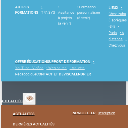
AUTRES
•
•
• Formation
LIEUX
•
FORMATIONS
TRNSYS
Assitance
personnalisée
Chez Izuba
à projets
(à venir)
(Fabrègues
(à venir)
-34)
•
Paris
• A
distance
•
Chez vous
OFFRE ÉDUCATION
SUPPORT DE FORMATION
•
YouTube - Vidéos
• Webinaires
• Mallette
Pédagogique
CONTACT ET DEVIS
CALENDRIER
ACTUALITÉS
NEWSLETTER
Inscription
ACTUALITÉS
DERNIÈRES ACTUALITÉS