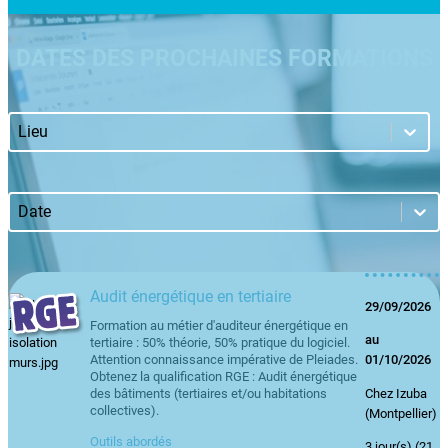
DATES DES PROCHAINES FORMATIONS
Formations-lieu
Sélectionnez le contenu
Formations-date
Trier le contenu
Audit énergétique en tertiaire
29/09/2026
Formation au métier d'auditeur énergétique en
au
tertiaire : 50% théorie, 50% pratique du logiciel.
01/10/2026
Attention connaissance impérative de Pleiades.
Obtenez la qualification RGE : Audit énergétique
Chez Izuba
des bâtiments (tertiaires et/ou habitations
collectives).
(Montpellier)
Outils abordés
3 jour(s) (21