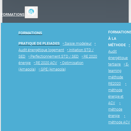
FORMATIONS
FORMATION
FORMATIONS
À LA
PRATIQUE DE PLEIADES
• Saisie modeleur
•
MÉTHODE
•
Audit énergétique logement
• Initiation STD /
Audit
SED
• Perfectionnement STD / SED
• RE 2020
énergétique
énergie
• RE 2020 ACV
• Optimisation
tertiaire
• E-
(Amapola)
• GPE (Amapola)
learning
méthode
RE2020
•
méthode
énergie et
ACV
•
méthode
énergie
•
méthode ACV