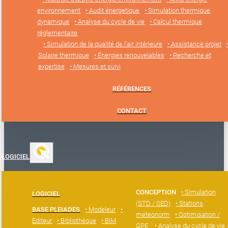
environnement
• Audit énergetique
• Simulation thermique
dynamique
• Analyse du cycle de vie
• Calcul thermique
réglementaire
• Simulation de la qualité de l’air intérieure
• Assistance projet
Solaire thermique
• Énergies renouvelables
• Recherche et
expertise
• Mesures et suivi
RÉFÉRENCES
CONTACT
LOGICIEL
CONCEPTION
• Simulation
LOGICIEL
(STD / SED)
• Stations
BASE PLEIADES
• Modeleur
•
meteonorm
• Optimisation /
Editeur
• Bibliothèque
• BIM
GPE
• Analyse du cycle de vie