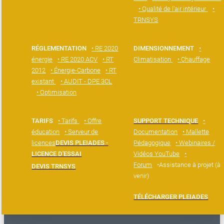
• Qualité de l'air intérieur
•
TRNSYS
RÉGLEMENTATION
• RE 2020
DIMENSIONNEMENT
•
énergie
• RE 2020 ACV
• RT
Climatisation
• Chauffage
2012
• Énergie-Carbone
• RT
existant
• AUDIT - DPE 3CL
• Optimisation
TARIFS
• Tarifs
• Offre
SUPPORT TECHNIQUE
•
éducation
• Serveur de
Documentation
• Mallette
licences
DEVIS PLEIADES -
Pédagogique
• Webinaires /
LICENCE D'ESSAI
Vidéos YouTube
•
Forum
•Assistance à projet (à
DEVIS TRNSYS
venir)
TÉLÉCHARGER PLEIADES