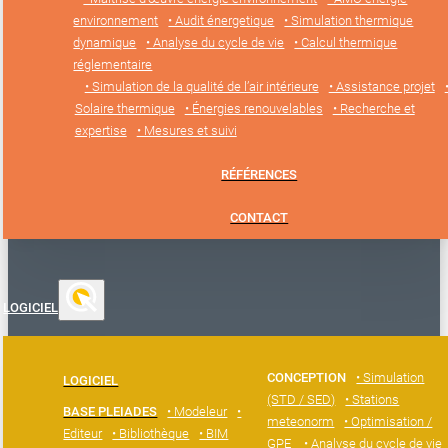
environnement
• Audit énergetique
• Simulation thermique
dynamique
• Analyse du cycle de vie
• Calcul thermique
réglementaire
• Simulation de la qualité de l’air intérieure
• Assistance projet
Solaire thermique
• Énergies renouvelables
• Recherche et
expertise
• Mesures et suivi
RÉFÉRENCES
CONTACT
LOGICIEL
CONCEPTION
• Simulation
LOGICIEL
(STD / SED)
• Stations
BASE PLEIADES
• Modeleur
•
meteonorm
• Optimisation /
Editeur
• Bibliothèque
• BIM
GPE
• Analyse du cycle de vie