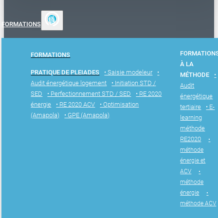
FORMATIONS
FORMATION
FORMATIONS
À LA
PRATIQUE DE PLEIADES
• Saisie modeleur
•
MÉTHODE
•
Audit énergétique logement
• Initiation STD /
Audit
SED
• Perfectionnement STD / SED
• RE 2020
énergétique
énergie
• RE 2020 ACV
• Optimisation
tertiaire
• E-
(Amapola)
• GPE (Amapola)
learning
méthode
RE2020
•
méthode
énergie et
ACV
•
méthode
énergie
•
méthode ACV