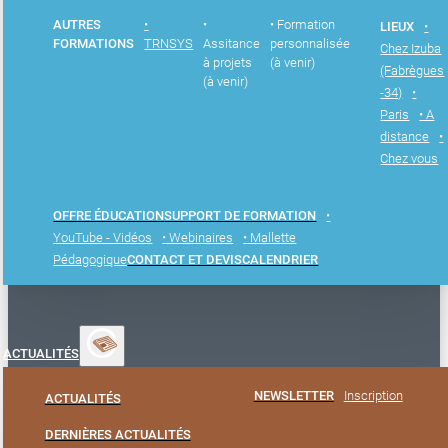
AUTRES
•
•
• Formation
LIEUX
•
FORMATIONS
TRNSYS
Assitance
personnalisée
Chez Izuba
à projets
(à venir)
(Fabrègues
(à venir)
-34)
•
Paris
• A
distance
•
Chez vous
OFFRE ÉDUCATION
SUPPORT DE FORMATION
•
YouTube - Vidéos
• Webinaires
• Mallette
Pédagogique
CONTACT ET DEVIS
CALENDRIER
ACTUALITÉS
NEWSLETTER
Inscription
ACTUALITÉS
DERNIÈRES ACTUALITÉS