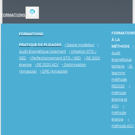
FORMATIONS
FORMATION
FORMATIONS
À LA
PRATIQUE DE PLEIADES
• Saisie modeleur
•
MÉTHODE
•
Audit énergétique logement
• Initiation STD /
Audit
SED
• Perfectionnement STD / SED
• RE 2020
énergétique
énergie
• RE 2020 ACV
• Optimisation
tertiaire
• E-
(Amapola)
• GPE (Amapola)
learning
méthode
RE2020
•
méthode
énergie et
ACV
•
méthode
énergie
•
méthode ACV