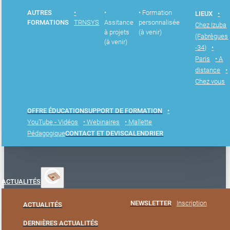
AUTRES
•
•
• Formation
LIEUX
•
FORMATIONS
TRNSYS
Assitance
personnalisée
Chez Izuba
à projets
(à venir)
(Fabrègues
(à venir)
-34)
•
Paris
• A
distance
•
Chez vous
OFFRE ÉDUCATION
SUPPORT DE FORMATION
•
YouTube - Vidéos
• Webinaires
• Mallette
Pédagogique
CONTACT ET DEVIS
CALENDRIER
ACTUALITÉS
NEWSLETTER
Inscription
ACTUALITÉS
DERNIÈRES ACTUALITÉS