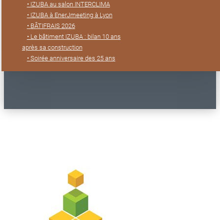
• IZUBA au salon INTERCLIMA
• IZUBA à EnerJmeeting à Lyon
• BÂTIFRAIS 2026
• Le bâtiment IZUBA : bilan 10 ans
après sa construction
• Soirée anniversaire des 25 ans