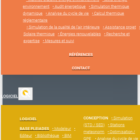
environnement
• Audit énergetique
• Simulation thermique
dynamique
• Analyse du cycle de vie
• Calcul thermique
réglementaire
• Simulation de la qualité de l’air intérieure
• Assistance projet
Solaire thermique
• Énergies renouvelables
• Recherche et
expertise
• Mesures et suivi
RÉFÉRENCES
CONTACT
LOGICIEL
CONCEPTION
• Simulation
LOGICIEL
(STD / SED)
• Stations
BASE PLEIADES
• Modeleur
•
meteonorm
• Optimisation /
Editeur
• Bibliothèque
• BIM
GPE
• Analyse du cycle de vie