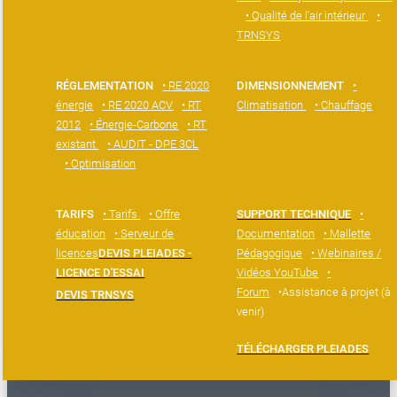
• Qualité de l'air intérieur
•
TRNSYS
RÉGLEMENTATION
• RE 2020
DIMENSIONNEMENT
•
énergie
• RE 2020 ACV
• RT
Climatisation
• Chauffage
2012
• Énergie-Carbone
• RT
existant
• AUDIT - DPE 3CL
• Optimisation
TARIFS
• Tarifs
• Offre
SUPPORT TECHNIQUE
•
éducation
• Serveur de
Documentation
• Mallette
licences
DEVIS PLEIADES -
Pédagogique
• Webinaires /
LICENCE D'ESSAI
Vidéos YouTube
•
Forum
•Assistance à projet (à
DEVIS TRNSYS
venir)
TÉLÉCHARGER PLEIADES