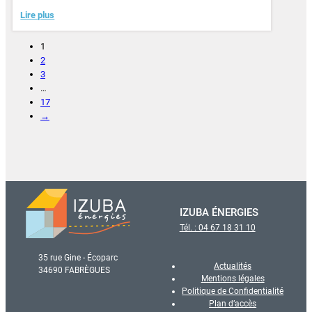
Lire plus
1
2
3
…
17
→
IZUBA ÉNERGIES
Tél. : 04 67 18 31 10
35 rue Gine - Écoparc
Actualités
34690 FABRÈGUES
Mentions légales
Politique de Confidentialité
Plan d’accès