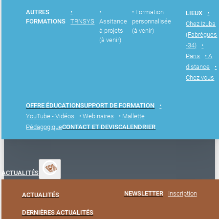
AUTRES
•
•
• Formation
LIEUX
•
FORMATIONS
TRNSYS
Assitance
personnalisée
Chez Izuba
à projets
(à venir)
(Fabrègues
(à venir)
-34)
•
Paris
• A
distance
•
Chez vous
OFFRE ÉDUCATION
SUPPORT DE FORMATION
•
YouTube - Vidéos
• Webinaires
• Mallette
Pédagogique
CONTACT ET DEVIS
CALENDRIER
ACTUALITÉS
NEWSLETTER
Inscription
ACTUALITÉS
DERNIÈRES ACTUALITÉS