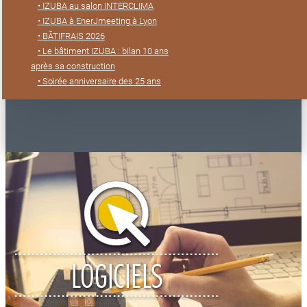
• IZUBA au salon INTERCLIMA
• IZUBA à EnerJmeeting à Lyon
• BÂTIFRAIS 2026
• Le bâtiment IZUBA : bilan 10 ans
après sa construction
• Soirée anniversaire des 25 ans