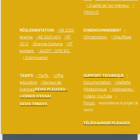
• Qualité de l'air intérieur
•
TRNSYS
RÉGLEMENTATION
• RE 2020
DIMENSIONNEMENT
•
énergie
• RE 2020 ACV
• RT
Climatisation
• Chauffage
2012
• Énergie-Carbone
• RT
existant
• AUDIT - DPE 3CL
• Optimisation
TARIFS
• Tarifs
• Offre
SUPPORT TECHNIQUE
•
éducation
• Serveur de
Documentation
• Mallette
licences
DEVIS PLEIADES -
Pédagogique
• Webinaires /
LICENCE D'ESSAI
Vidéos YouTube
•
Forum
•Assistance à projet (à
DEVIS TRNSYS
venir)
TÉLÉCHARGER PLEIADES