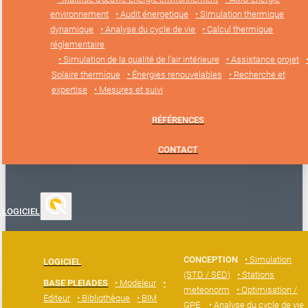
environnement
• Audit énergetique
• Simulation thermique
dynamique
• Analyse du cycle de vie
• Calcul thermique
réglementaire
• Simulation de la qualité de l’air intérieure
• Assistance projet
Solaire thermique
• Énergies renouvelables
• Recherche et
expertise
• Mesures et suivi
RÉFÉRENCES
CONTACT
LOGICIEL
CONCEPTION
• Simulation
LOGICIEL
(STD / SED)
• Stations
BASE PLEIADES
• Modeleur
•
meteonorm
• Optimisation /
Editeur
• Bibliothèque
• BIM
GPE
• Analyse du cycle de vie