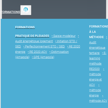
FORMATIONS
FORMATION
FORMATIONS
À LA
PRATIQUE DE PLEIADES
• Saisie modeleur
•
MÉTHODE
•
Audit énergétique logement
• Initiation STD /
Audit
SED
• Perfectionnement STD / SED
• RE 2020
énergétique
énergie
• RE 2020 ACV
• Optimisation
tertiaire
• E-
(Amapola)
• GPE (Amapola)
learning
méthode
RE2020
•
méthode
énergie et
ACV
•
méthode
énergie
•
méthode ACV