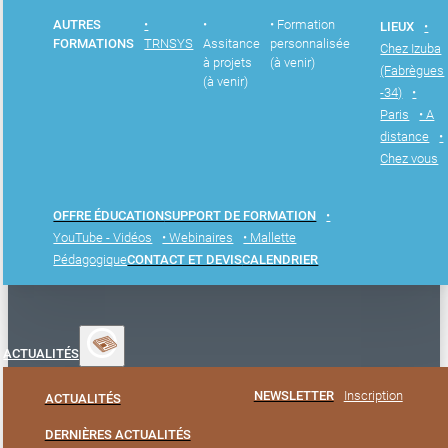
AUTRES
•
•
• Formation
LIEUX
•
FORMATIONS
TRNSYS
Assitance
personnalisée
Chez Izuba
à projets
(à venir)
(Fabrègues
(à venir)
-34)
•
Paris
• A
distance
•
Chez vous
OFFRE ÉDUCATION
SUPPORT DE FORMATION
•
YouTube - Vidéos
• Webinaires
• Mallette
Pédagogique
CONTACT ET DEVIS
CALENDRIER
ACTUALITÉS
NEWSLETTER
Inscription
ACTUALITÉS
DERNIÈRES ACTUALITÉS