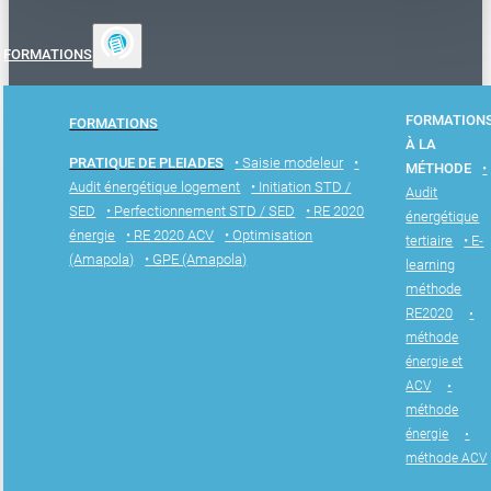
FORMATIONS
FORMATION
FORMATIONS
À LA
PRATIQUE DE PLEIADES
• Saisie modeleur
•
MÉTHODE
•
Audit énergétique logement
• Initiation STD /
Audit
SED
• Perfectionnement STD / SED
• RE 2020
énergétique
énergie
• RE 2020 ACV
• Optimisation
tertiaire
• E-
(Amapola)
• GPE (Amapola)
learning
méthode
RE2020
•
méthode
énergie et
ACV
•
méthode
énergie
•
méthode ACV