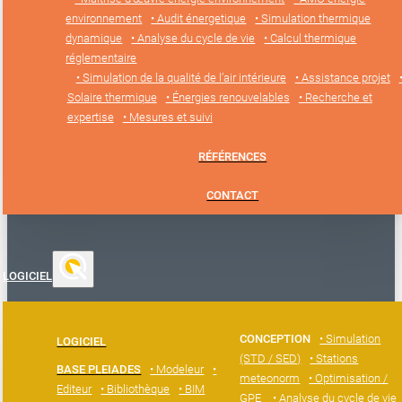
environnement
• Audit énergetique
• Simulation thermique
dynamique
• Analyse du cycle de vie
• Calcul thermique
réglementaire
• Simulation de la qualité de l’air intérieure
• Assistance projet
Solaire thermique
• Énergies renouvelables
• Recherche et
expertise
• Mesures et suivi
RÉFÉRENCES
CONTACT
LOGICIEL
CONCEPTION
• Simulation
LOGICIEL
(STD / SED)
• Stations
BASE PLEIADES
• Modeleur
•
meteonorm
• Optimisation /
Editeur
• Bibliothèque
• BIM
GPE
• Analyse du cycle de vie