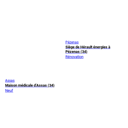
Pézenas
Siège de Hérault énergies à
Pézenas (34)
Rénovation
Assas
Maison médicale d’Assas (34)
Neuf