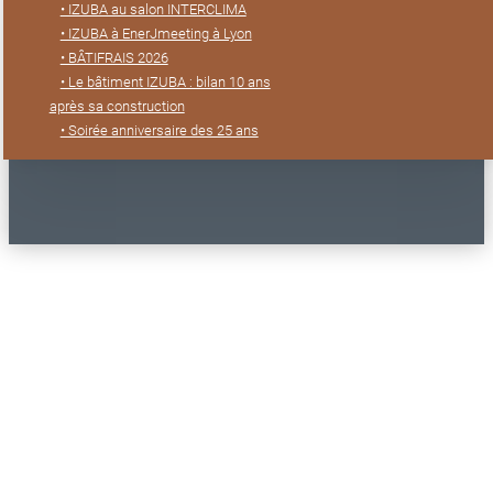
• IZUBA au salon INTERCLIMA
• IZUBA à EnerJmeeting à Lyon
• BÂTIFRAIS 2026
• Le bâtiment IZUBA : bilan 10 ans
après sa construction
• Soirée anniversaire des 25 ans