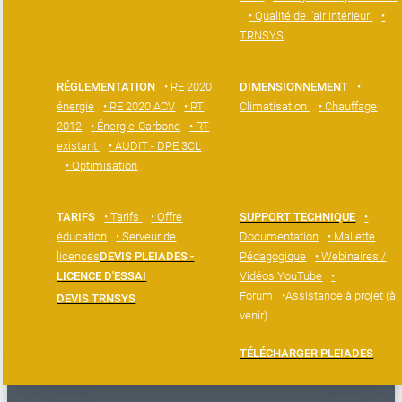
• Qualité de l'air intérieur
•
TRNSYS
RÉGLEMENTATION
• RE 2020
DIMENSIONNEMENT
•
énergie
• RE 2020 ACV
• RT
Climatisation
• Chauffage
2012
• Énergie-Carbone
• RT
existant
• AUDIT - DPE 3CL
• Optimisation
TARIFS
• Tarifs
• Offre
SUPPORT TECHNIQUE
•
éducation
• Serveur de
Documentation
• Mallette
licences
DEVIS PLEIADES -
Pédagogique
• Webinaires /
LICENCE D'ESSAI
Vidéos YouTube
•
Forum
•Assistance à projet (à
DEVIS TRNSYS
venir)
TÉLÉCHARGER PLEIADES