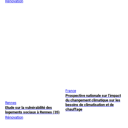
Rénovation
France
Prospective nationale sur l’impact
du changement climatique sur les
Rennes
besoins de climatisation et de
Etude sur la vulnérabilité des
chauffage
logements sociaux à Rennes (35)
Rénovation