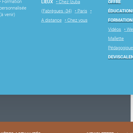
• Formation
LIEUX
• Chez Izuba
OFFRE
personnalisée
(Fabrègues -34)
• Paris
•
ÉDUCATION
(à venir)
A distance
• Chez vous
FORMATION
Vidéos
• We
Mallette
Pédagogiqu
DEVIS
CALE