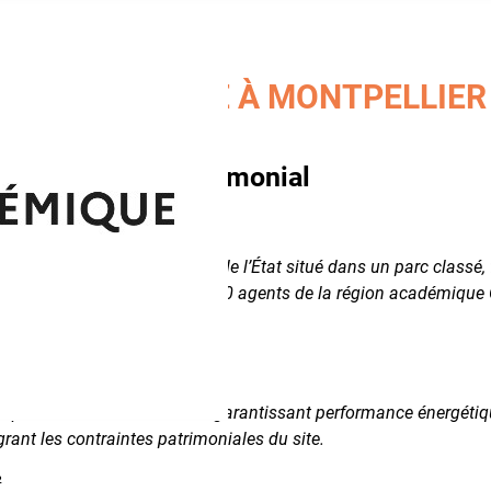
’ABBÉ DE L’ÉPÉE À MONTPELLIER 
d'un bâtiment patrimonial
 l’Épée, bâtiment patrimonial de l’État situé dans un parc classé, f
tieuse pour reloger plus de 300 agents de la région académique 
lier
.
es
respect du décret tertiaire, en garantissant performance énergétiq
égrant les contraintes patrimoniales du site.
²