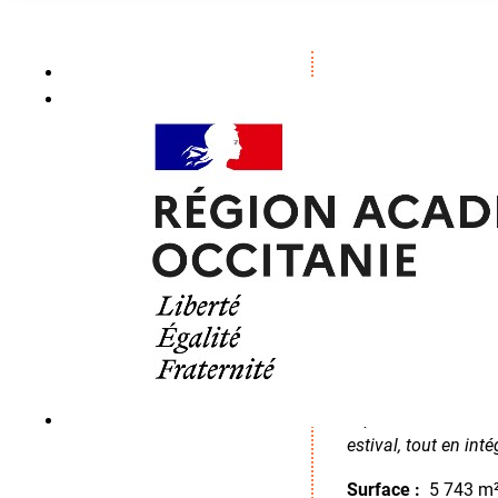
SITE DE L
Rénovation 
Le projet
Le site de l’Abbé de
réhabilitation ambi
rectorat de Montpel
Caractéristiqu
L’opération vise le 
estival, tout en int
Surface :
5 743 m