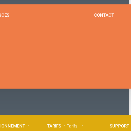
NCES
CONTACT
SIONNEMENT
•
TARIFS
• Tarifs
•
SUPPORT