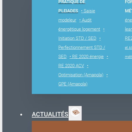
PRATIQUE DE
FO
PLEIADES
• Saisie
MÉ
modeleur
• Audit
éne
énergétique logement
•
lea
Initiation STD / SED
•
RE
Perfectionnement STD /
et A
SED
• RE 2020 énergie
•
mét
RE 2020 ACV
•
Optimisation (Amapola)
•
GPE (Amapola)
ACTUALITÉS