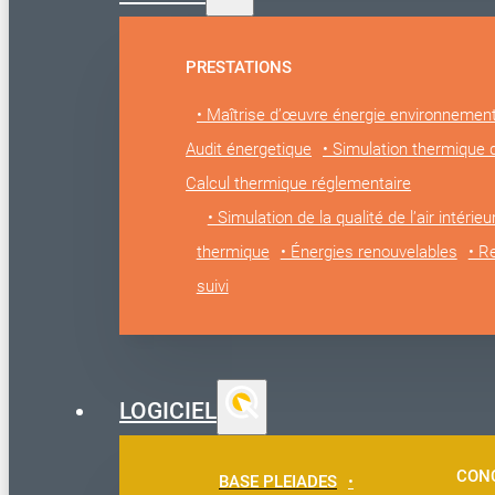
PRESTATIONS
• Maîtrise d’œuvre énergie environnemen
Audit énergetique
• Simulation thermique
Calcul thermique réglementaire
• Simulation de la qualité de l’air intérieu
thermique
• Énergies renouvelables
• R
suivi
LOGICIEL
CON
BASE PLEIADES
•