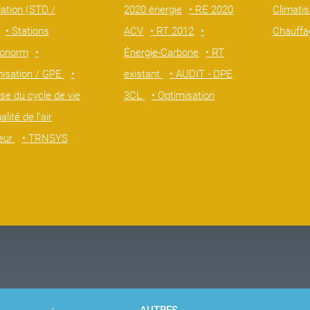
ation (STD /
2020 énergie
• RE 2020
Climati
• Stations
ACV
• RT 2012
•
Chauffa
onorm
•
Énergie-Carbone
• RT
misation / GPE
•
existant
• AUDIT - DPE
se du cycle de vie
3CL
• Optimisation
alité de l'air
ieur
• TRNSYS