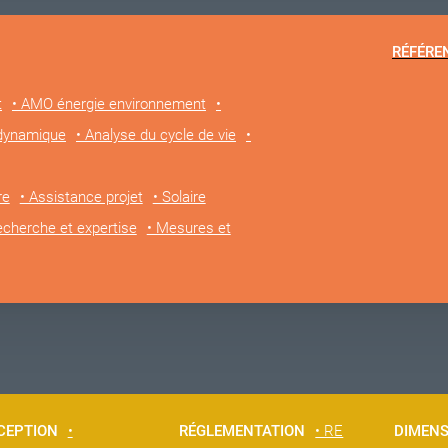
RÉFÉRE
t
• AMO énergie environnement
•
 dynamique
• Analyse du cycle de vie
•
re
• Assistance projet
• Solaire
echerche et expertise
• Mesures et
CEPTION
•
RÉGLEMENTATION
• RE
DIMEN