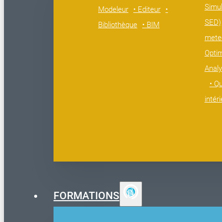
Simul
Modeleur
• Editeur
•
SED)
Bibliothèque
• BIM
mete
Opti
Analy
• Qu
intér
FORMATIONS