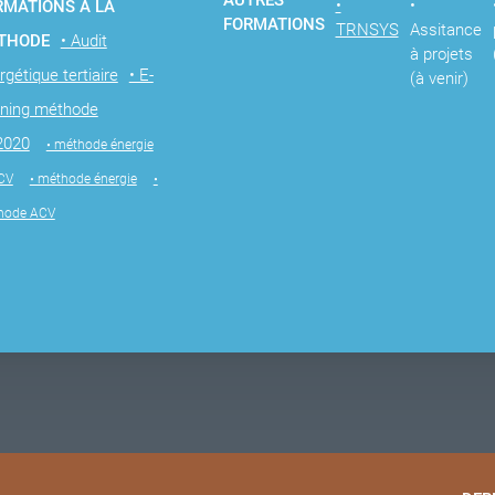
AUTRES
•
•
RMATIONS À LA
FORMATIONS
TRNSYS
Assitance
THODE
• Audit
à projets
rgétique tertiaire
• E-
(à venir)
rning méthode
2020
• méthode énergie
CV
• méthode énergie
•
hode ACV