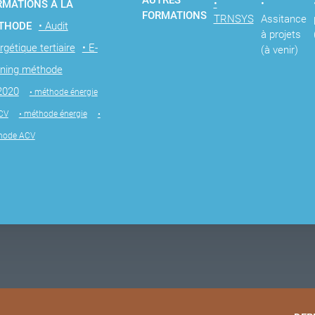
AUTRES
•
•
RMATIONS À LA
FORMATIONS
TRNSYS
Assitance
THODE
• Audit
à projets
rgétique tertiaire
• E-
(à venir)
rning méthode
2020
• méthode énergie
CV
• méthode énergie
•
hode ACV