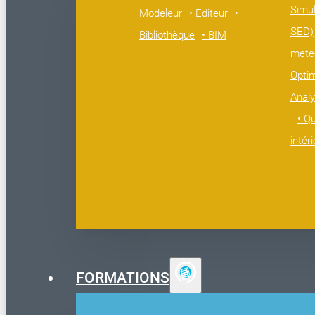
Simul
Modeleur
• Editeur
•
SED)
Bibliothèque
• BIM
mete
Opti
Analy
• Qu
intér
FORMATIONS