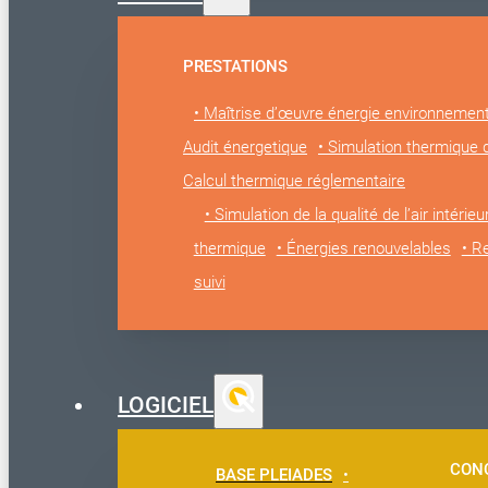
PRESTATIONS
• Maîtrise d’œuvre énergie environnemen
Audit énergetique
• Simulation thermique
Calcul thermique réglementaire
• Simulation de la qualité de l’air intérieu
thermique
• Énergies renouvelables
• R
suivi
LOGICIEL
CON
BASE PLEIADES
•