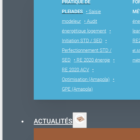
PRATIQUE DE
FO
PLEIADES
• Saisie
MÉ
modeleur
• Audit
éne
énergétique logement
•
lea
Initiation STD / SED
•
RE
Perfectionnement STD /
et A
SED
• RE 2020 énergie
•
mét
RE 2020 ACV
•
Optimisation (Amapola)
•
GPE (Amapola)
ACTUALITÉS