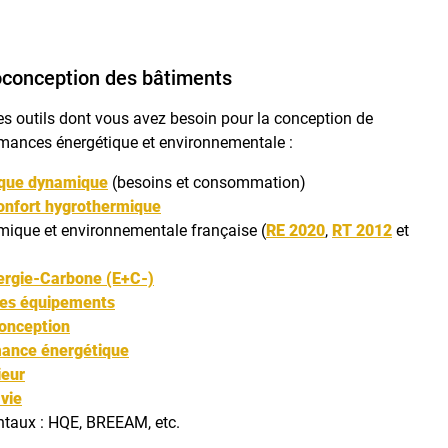
coconception des bâtiments
s outils dont vous avez besoin pour la conception de
mances énergétique et environnementale :
ique dynamique
(besoins et consommation)
onfort hygrothermique
mique et environnementale française (
RE 2020
,
RT 2012
et
ergie-Carbone (E+C-)
es équipements
conception
mance énergétique
ieur
 vie
taux : HQE, BREEAM, etc.