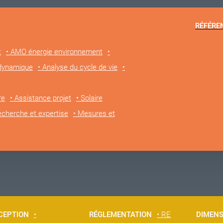
RÉFÉRE
t
• AMO énergie environnement
•
 dynamique
• Analyse du cycle de vie
•
re
• Assistance projet
• Solaire
echerche et expertise
• Mesures et
CEPTION
•
RÉGLEMENTATION
• RE
DIMEN