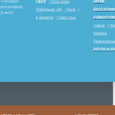
• Formation
LIEUX
• Chez Izuba
OFFRE
personnalisée
(Fabrègues -34)
• Paris
•
ÉDUCATION
(à venir)
A distance
• Chez vous
FORMATION
Vidéos
• We
Mallette
Pédagogiqu
DEVIS
CALE