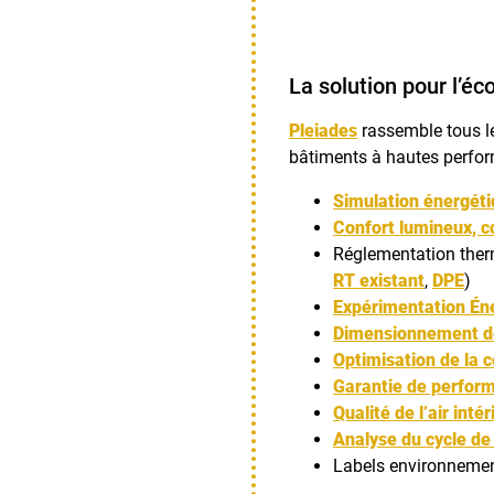
La solution pour l’é
Pleiades
rassemble tous le
bâtiments à hautes perfor
Simulation énergét
Confort lumineux, c
Réglementation ther
RT existant
,
DPE
)
Expérimentation Én
Dimensionnement d
Optimisation de la 
Garantie de perfor
Qualité de l’air intér
Analyse du cycle de
Labels environnemen