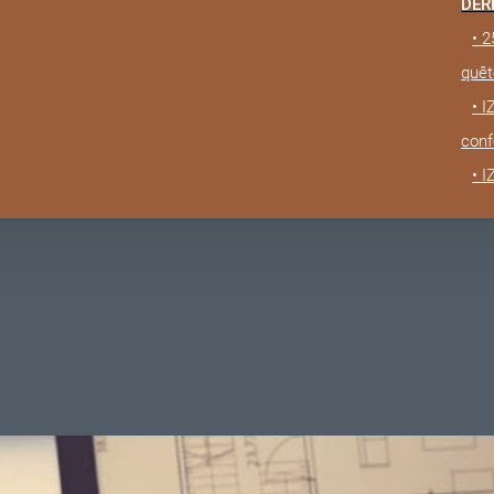
DER
• 2
quêt
• 
conf
• 