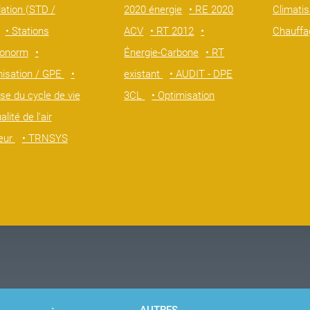
ation (STD /
2020 énergie
• RE 2020
Climati
• Stations
ACV
• RT 2012
•
Chauffa
onorm
•
Énergie-Carbone
• RT
misation / GPE
•
existant
• AUDIT - DPE
se du cycle de vie
3CL
• Optimisation
alité de l'air
ieur
• TRNSYS