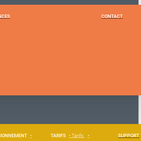
NCES
CONTACT
SIONNEMENT
•
TARIFS
• Tarifs
•
SUPPORT