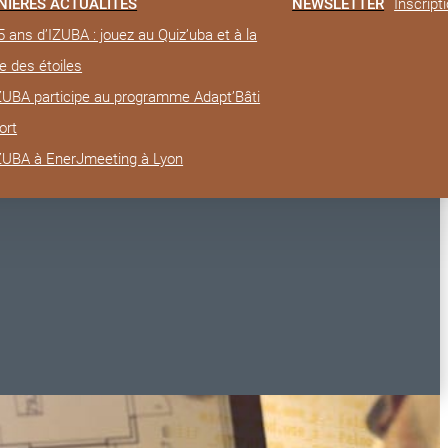
NIÈRES ACTUALITÉS
NEWSLETTER
Inscript
5 ans d’IZUBA : jouez au Quiz’uba et à la
e des étoiles
IZUBA participe au programme Adapt’Bâti
ort
IZUBA à EnerJmeeting à Lyon