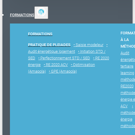
FORMATIONS
FORMA
FORMATIONS
À LA
PRATIQUE DE PLEIADES
• Saisie modeleur
•
MÉTHO
Audit énergétique logement
• Initiation STD /
Audit
SED
• Perfectionnement STD / SED
• RE 2020
énergét
énergie
• RE 2020 ACV
• Optimisation
tertiaire
(Amapola)
• GPE (Amapola)
learning
méthod
RE2020
méthode
énergie e
ACV
•
méthode
énergie
méthode