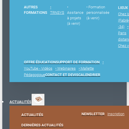
AUTRES
•
•
• Formation
LIEUX
FORMATIONS
TRNSYS
Assitance
personnalisée
Chez I
à projets
(à venir)
(Fabr
(à venir)
-34)
•
Paris
distan
Chez 
OFFRE ÉDUCATION
SUPPORT DE FORMATION
•
YouTube - Vidéos
• Webinaires
• Mallette
Pédagogique
CONTACT ET DEVIS
CALENDRIER
ACTUALITÉS
NEWSLETTER
Inscription
ACTUALITÉS
DERNIÈRES ACTUALITÉS