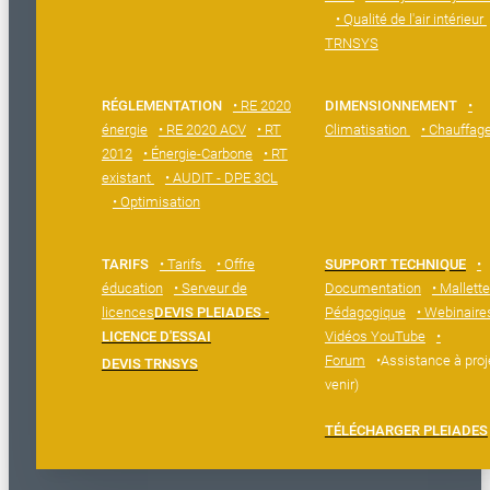
• Qualité de l'air intérieur
TRNSYS
RÉGLEMENTATION
• RE 2020
DIMENSIONNEMENT
•
énergie
• RE 2020 ACV
• RT
Climatisation
• Chauffag
2012
• Énergie-Carbone
• RT
existant
• AUDIT - DPE 3CL
• Optimisation
TARIFS
• Tarifs
• Offre
SUPPORT TECHNIQUE
•
éducation
• Serveur de
Documentation
• Mallette
licences
DEVIS PLEIADES -
Pédagogique
• Webinaire
LICENCE D'ESSAI
Vidéos YouTube
•
Forum
•Assistance à proj
DEVIS TRNSYS
venir)
TÉLÉCHARGER PLEIADES