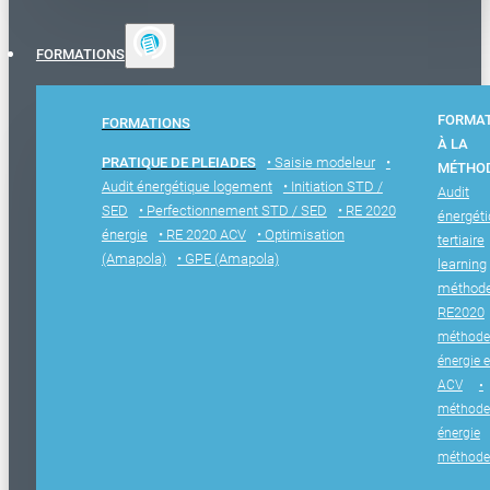
FORMATIONS
FORMA
FORMATIONS
À LA
PRATIQUE DE PLEIADES
• Saisie modeleur
•
MÉTHO
Audit énergétique logement
• Initiation STD /
Audit
SED
• Perfectionnement STD / SED
• RE 2020
énergét
énergie
• RE 2020 ACV
• Optimisation
tertiaire
(Amapola)
• GPE (Amapola)
learning
méthod
RE2020
méthode
énergie e
ACV
•
méthode
énergie
méthode