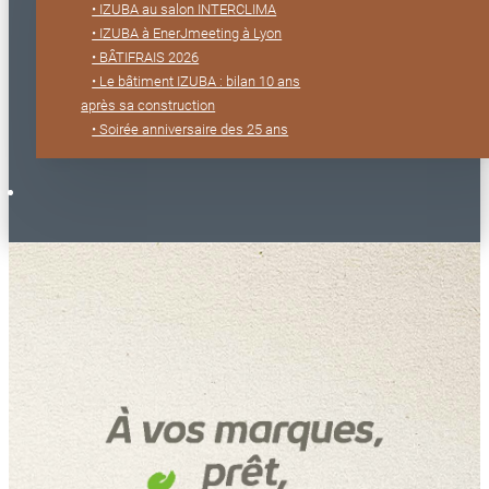
• IZUBA au salon INTERCLIMA
• IZUBA à EnerJmeeting à Lyon
• BÂTIFRAIS 2026
• Le bâtiment IZUBA : bilan 10 ans
après sa construction
• Soirée anniversaire des 25 ans