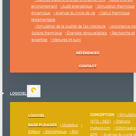
environnement
• Audit énergetique
• Simulation thermique
dynamique
• Analyse du cycle de vie
• Calcul thermique
réglementaire
• Simulation de la qualité de l’air intérieure
• Assistance pro
Solaire thermique
• Énergies renouvelables
• Recherche et
expertise
• Mesures et suivi
RÉFÉRENCES
CONTACT
LOGICIEL
CONCEPTION
• Simulati
LOGICIEL
(STD / SED)
• Stations
BASE PLEIADES
• Modeleur
•
meteonorm
• Optimisatio
Editeur
• Bibliothèque
• BIM
GPE
• Analyse du cycle d