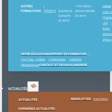
AUTRES
•
•
• Formation
LIEUX
FORMATIONS
TRNSYS
Assitance
personnalisée
Chez I
à projets
(à venir)
(Fabr
(à venir)
-34)
•
Paris
distan
Chez 
OFFRE ÉDUCATION
SUPPORT DE FORMATION
•
YouTube - Vidéos
• Webinaires
• Mallette
Pédagogique
CONTACT ET DEVIS
CALENDRIER
ACTUALITÉS
NEWSLETTER
Inscription
ACTUALITÉS
DERNIÈRES ACTUALITÉS