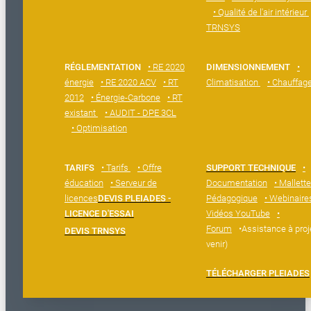
• Qualité de l'air intérieur
TRNSYS
RÉGLEMENTATION
• RE 2020
DIMENSIONNEMENT
•
énergie
• RE 2020 ACV
• RT
Climatisation
• Chauffag
2012
• Énergie-Carbone
• RT
existant
• AUDIT - DPE 3CL
• Optimisation
TARIFS
• Tarifs
• Offre
SUPPORT TECHNIQUE
•
éducation
• Serveur de
Documentation
• Mallette
licences
DEVIS PLEIADES -
Pédagogique
• Webinaire
LICENCE D'ESSAI
Vidéos YouTube
•
Forum
•Assistance à proj
DEVIS TRNSYS
venir)
TÉLÉCHARGER PLEIADES