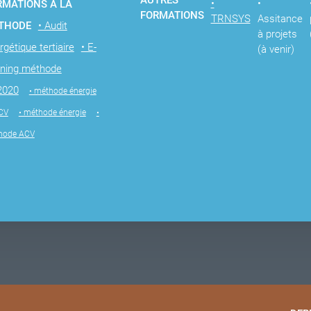
AUTRES
•
•
RMATIONS À LA
FORMATIONS
TRNSYS
Assitance
THODE
• Audit
à projets
rgétique tertiaire
• E-
(à venir)
rning méthode
2020
• méthode énergie
CV
• méthode énergie
•
hode ACV