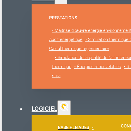
PRESTATIONS
• Maîtrise d’œuvre énergie environnemen
Audit énergetique
• Simulation thermique
Calcul thermique réglementaire
• Simulation de la qualité de l’air intérieu
thermique
• Énergies renouvelables
• R
suivi
LOGICIEL
CON
BASE PLEIADES
•