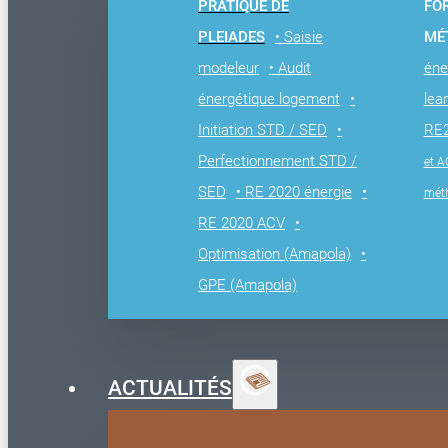
PRATIQUE DE
FO
PLEIADES
• Saisie
MÉ
modeleur
• Audit
éne
énergétique logement
•
lea
Initiation STD / SED
•
RE
Perfectionnement STD /
et A
SED
• RE 2020 énergie
•
mét
RE 2020 ACV
•
Optimisation (Amapola)
•
GPE (Amapola)
ACTUALITÉS