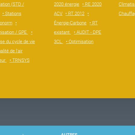
ation (STD /
2020 énergie
• RE 2020
Climati
• Stations
ACV
• RT 2012
•
Chauffa
onorm
•
Énergie-Carbone
• RT
misation / GPE
•
existant
• AUDIT - DPE
se du cycle de vie
3CL
• Optimisation
alité de l'air
ieur
• TRNSYS