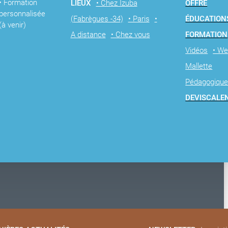
• Formation
LIEUX
• Chez Izuba
OFFRE
personnalisée
(Fabrègues -34)
• Paris
•
ÉDUCATION
(à venir)
A distance
• Chez vous
FORMATION
Vidéos
• We
Mallette
Pédagogiqu
DEVIS
CALE