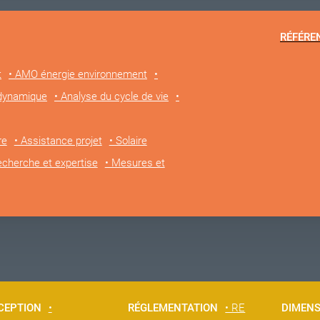
RÉFÉRE
t
• AMO énergie environnement
•
 dynamique
• Analyse du cycle de vie
•
re
• Assistance projet
• Solaire
echerche et expertise
• Mesures et
CEPTION
•
RÉGLEMENTATION
• RE
DIMEN