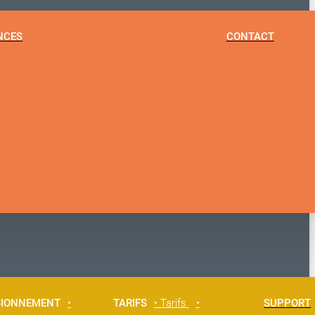
NCES
CONTACT
SIONNEMENT
•
TARIFS
• Tarifs
•
SUPPORT