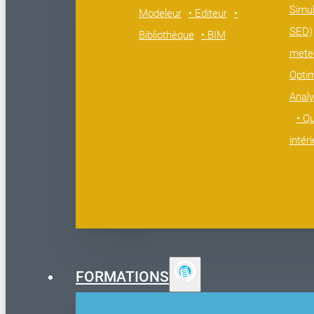
Simul
Modeleur
• Editeur
•
SED)
Bibliothèque
• BIM
mete
Opti
Analy
• Qu
intér
FORMATIONS